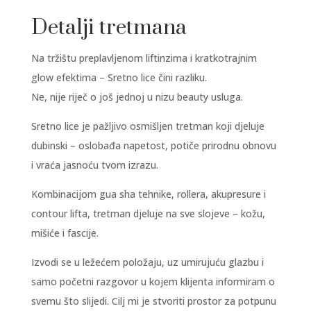
Detalji tretmana
Na tržištu preplavljenom liftinzima i kratkotrajnim
glow efektima – Sretno lice čini razliku.
Ne, nije riječ o još jednoj u nizu beauty usluga.
Sretno lice je pažljivo osmišljen tretman koji djeluje
dubinski – oslobađa napetost, potiče prirodnu obnovu
i vraća jasnoću tvom izrazu.
Kombinacijom gua sha tehnike, rollera, akupresure i
contour lifta, tretman djeluje na sve slojeve – kožu,
mišiće i fascije.
Izvodi se u ležećem položaju, uz umirujuću glazbu i
samo početni razgovor u kojem klijenta informiram o
svemu što slijedi. Cilj mi je stvoriti prostor za potpunu