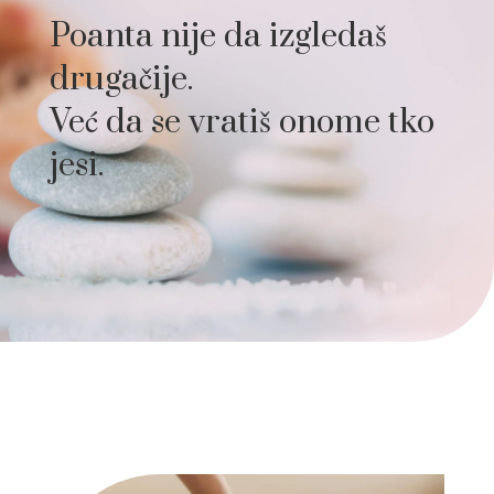
Poanta nije da izgledaš
drugačije.
Već da se vratiš onome tko
jesi.