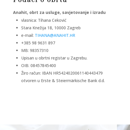
Podaci o obrtu
Anahit, obrt za usluge, savjetovanje i izradu
vlasnica: Tihana Ceković
Stara Knežija 18, 10000 Zagreb
e-mail:
TIHANA@ANAHIT.HR
+385 98 9631 897
MB: 98357310
Upisan u obrtni registar u Zagrebu.
OIB: 08457845400
Žiro račun: IBAN HR5424020061140443479
otvoren u Erste & Steiermärkische Bank d.d.