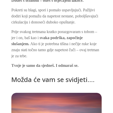
Dođeš s težinom – odeš s osjećajem lakoće.
Pokreti su blagi, spori i pomalo uspavljujući.
P
ažljivi
dodiri koji pomažu da napetost nestane, poboljšavajući
cirkulaciju i donoseći duboko opuštanje.
Prije svakog tretmana kratko porazgovaram s tobom –
jer i on
,
baš kao i
svak
a podrška,
započinje
slušanjem.
Ako ti je potrebna tišina i nečije ruke koje
znaju stati točno tamo gdje napetost čuči – ovaj tretman
je za tebe.
Tvoje je samo da sjedneš. I odmaraš se.
Možda će vam se svidjeti….