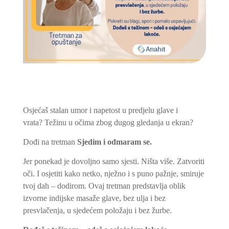
Osjećaš stal
an
umor i napetost u predjelu glave i
vrata?
Težinu u očima zbog dugog gledanja u ekran?
Dođi na tretman
Sjedim i odmaram se.
Jer ponekad je dovoljno samo sjesti. Ništa više. Zatvoriti
oči. I osjetiti kako netko, nježno i s puno pažnje, smiruje
tvoj dah – dodirom.
Ovaj tretman predstavlja oblik
izvorne indijske masaže glave, bez ulja i bez
presvlačenja, u sjedećem položaju i bez žurbe.